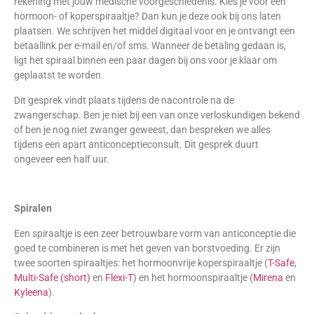
rekening met jouw medische voorgeschiedenis. Kies je voor een
hormoon- of koperspiraaltje? Dan kun je deze ook bij ons laten
plaatsen. We schrijven het middel digitaal voor en je ontvangt een
betaallink per e-mail en/of sms. Wanneer de betaling gedaan is,
ligt het spiraal binnen een paar dagen bij ons voor je klaar om
geplaatst te worden.
Dit gesprek vindt plaats tijdens de nacontrole na de
zwangerschap. Ben je niet bij een van onze verloskundigen bekend
of ben je nog niet zwanger geweest, dan bespreken we alles
tijdens een apart anticonceptieconsult. Dit gesprek duurt
ongeveer een half uur.
Spiralen
Een spiraaltje is een zeer betrouwbare vorm van anticonceptie die
goed te combineren is met het geven van borstvoeding. Er zijn
twee soorten spiraaltjes: het hormoonvrije koperspiraaltje (
T-Safe
,
Multi-Safe (short)
en
Flexi-T
) en het hormoonspiraaltje (
Mirena
en
Kyleena
).