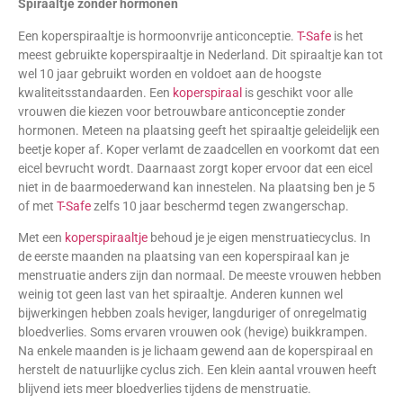
Spiraaltje zonder hormonen
Een koperspiraaltje is hormoonvrije anticonceptie.
T-Safe
is het
meest gebruikte koperspiraaltje in Nederland. Dit spiraaltje kan tot
wel 10 jaar gebruikt worden en voldoet aan de hoogste
kwaliteitsstandaarden. Een
koperspiraal
is geschikt voor alle
vrouwen die kiezen voor betrouwbare anticonceptie zonder
hormonen. Meteen na plaatsing geeft het spiraaltje geleidelijk een
beetje koper af. Koper verlamt de zaadcellen en voorkomt dat een
eicel bevrucht wordt. Daarnaast zorgt koper ervoor dat een eicel
niet in de baarmoederwand kan innestelen. Na plaatsing ben je 5
of met
T-Safe
zelfs 10 jaar beschermd tegen zwangerschap.
Met een
koperspiraaltje
behoud je je eigen menstruatiecyclus. In
de eerste maanden na plaatsing van een koperspiraal kan je
menstruatie anders zijn dan normaal. De meeste vrouwen hebben
weinig tot geen last van het spiraaltje. Anderen kunnen wel
bijwerkingen hebben zoals heviger, langduriger of onregelmatig
bloedverlies. Soms ervaren vrouwen ook (hevige) buikkrampen.
Na enkele maanden is je lichaam gewend aan de koperspiraal en
herstelt de natuurlijke cyclus zich. Een klein aantal vrouwen heeft
blijvend iets meer bloedverlies tijdens de menstruatie.