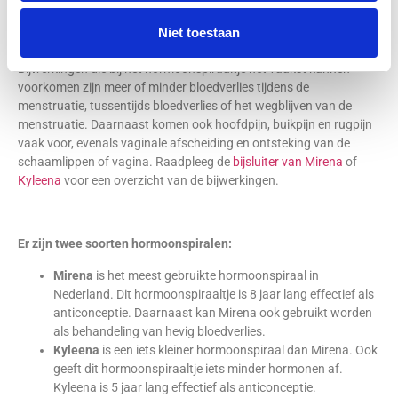
Tot slot wordt bij sommige vrouwen de eisprong onderdrukt. Als er
Niet toestaan
geen eicel vrijkomt, kan er geen bevruchting plaatsvinden.
Bijwerkingen die bij het hormoonspiraaltje het vaakst kunnen
voorkomen zijn meer of minder bloedverlies tijdens de
menstruatie, tussentijds bloedverlies of het wegblijven van de
menstruatie. Daarnaast komen ook hoofdpijn, buikpijn en rugpijn
vaak voor, evenals vaginale afscheiding en ontsteking van de
schaamlippen of vagina. Raadpleeg de
bijsluiter van Mirena
of
Kyleena
voor een overzicht van de bijwerkingen.
Er zijn twee soorten hormoonspiralen:
Mirena
is het meest gebruikte hormoonspiraal in
Nederland. Dit hormoonspiraaltje is 8 jaar lang effectief als
anticonceptie. Daarnaast kan Mirena ook gebruikt worden
als behandeling van hevig bloedverlies.
Kyleena
is een iets kleiner hormoonspiraal dan Mirena. Ook
geeft dit hormoonspiraaltje iets minder hormonen af.
Kyleena is 5 jaar lang effectief als anticonceptie.