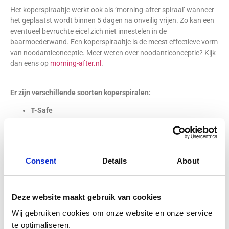
Het koperspiraaltje werkt ook als ‘morning-after spiraal’ wanneer
het geplaatst wordt binnen 5 dagen na onveilig vrijen. Zo kan een
eventueel bevruchte eicel zich niet innestelen in de
baarmoederwand. Een koperspiraaltje is de meest effectieve vorm
van noodanticonceptie. Meer weten over noodanticonceptie? Kijk
dan eens op
morning-after.nl
.
Er zijn verschillende soorten koperspiralen:
T-Safe
De
T-Safe
heeft een T-vorm, gemaakt van kunststof en
koper. Volgens het Nederlands Huisartsen Genootschap is
de TCu380A (T-Safe) het meest betrouwbare
koperspiraaltje. De T-Safe koperspiraal is 10 jaar werkzaam,
Consent
Details
About
maar kan ook gebruikt worden tussen twee
zwangerschappen in. T-Safe is het meest gebruikte
koperspiraaltje in Nederland.
Multi-Safe (short)
Deze website maakt gebruik van cookies
Het
Multi-Safe
spiraaltje heeft een hoefijzervorm, gemaakt
Wij gebruiken cookies om onze website en onze service
van kunststof en koper. De Multi-Safe is geschikt voor
te optimaliseren.
vrouwen met een baarmoeder groter dan 6 cm, de Multi-