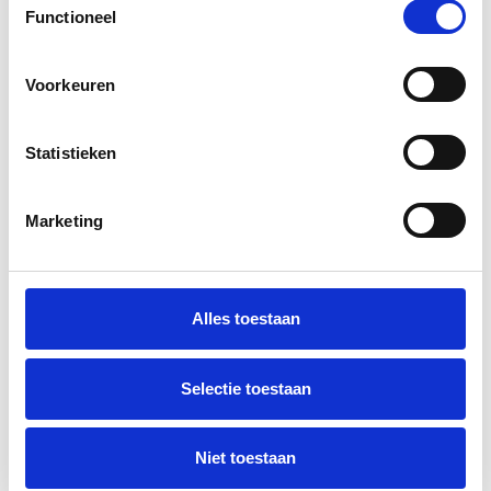
Functioneel
Selection
FLOOR
Voorkeuren
Waarnemend verloskundige (ZZP'er)
Floor versterkt per 1 november 2025 ons team.
Statistieken
Marketing
Alles toestaan
Selectie toestaan
Niet toestaan