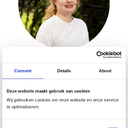
SAIDA
Waarnemend verloskundige (ZZP'er)
Consent
Details
About
Ik ben Saida. Sinds 2022 werkzaam bij
Verloskundigenpraktijk ’s-Hertogenbosch. Hier werk ik met
Deze website maakt gebruik van cookies
veel plezier als waarneemster.
Je kan mij tegenkomen tijdens het spreekuur, bevalling en
Wij gebruiken cookies om onze website en onze service
kraambed.
te optimaliseren.
Consent