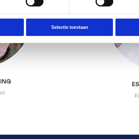
Selectie toestaan
NING
E
er)
Ec