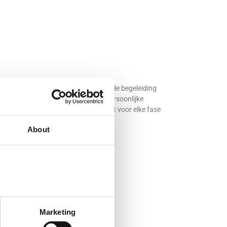
iënten altijd deskundige en vertrouwde begeleiding
 monitoren. Door korte lijnen en persoonlijke
ntraal, met een team dat klaarstaat voor elke fase
About
Marketing