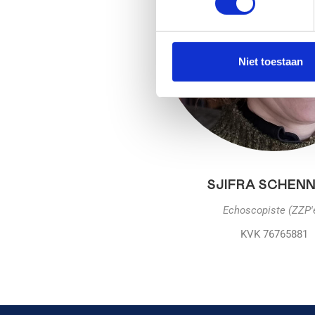
Niet toestaan
SJIFRA SCHEN
Echoscopiste (ZZP'
KVK 76765881