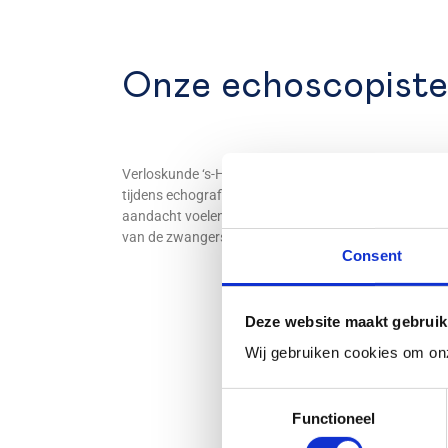
Onze echoscopist
Verloskunde ‘s-Hertogenbosch biedt zorg van hoge kwa
tijdens echografische onderzoeken. Het team werkt 
aandacht voelen zwangeren zich gehoord en op hun ge
van de zwangerschap.
Consent
Deze website maakt gebruik
Wij gebruiken cookies om onz
Consent
Functioneel
Selection