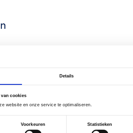
en
liteit met een vast team van ervaren echoscopisten. Hierdoor krijgen cl
met moderne apparatuur om de gezondheid van moeder en kind optimaal te
mak. Bij Verloskundigenpraktijk ‘s-Hertogenbosch staat zorg op maat ce
Details
 van cookies
e website en onze service te optimaliseren.
Voorkeuren
Statistieken